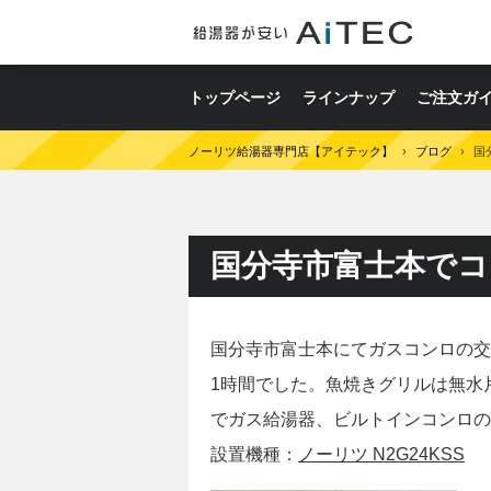
トップページ
ラインナップ
ご注文ガ
ノーリツ給湯器専門店【アイテック】
›
ブログ
›
国
国分寺市富士本で
国分寺市富士本にてガスコンロの交換
1時間でした。魚焼きグリルは無水
でガス給湯器、ビルトインコンロの
設置機種：
ノーリツ N2G24KSS