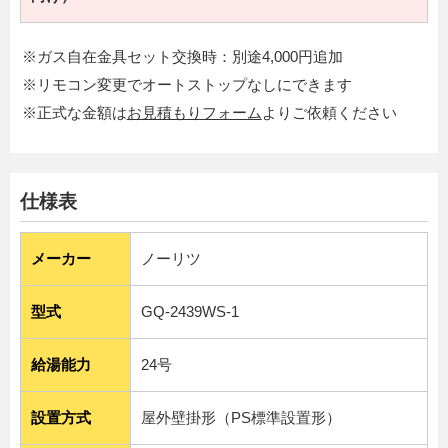
※ガス自在金具セット交換時：別途4,000円追加
※リモコン変更でオートストップなしにできます
※正式な金額は
お見積もりフォーム
よりご依頼ください
仕様表
メーカー
ノーリツ
型式
GQ-2439WS-1
給湯能力
24号
設置方式
屋外壁掛形（PS標準設置形）