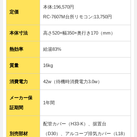
本体:196,570円
定価
RC-7607M台所リモコン:13,750円
本体寸法
高さ520×幅350×奥行き170（mm）
熱効率
給湯83%
質量
16kg
消費電力
42w（待機時消費電力3.0w）
メーカー保
1年間
証期間
配管カバー（H33-K）、据置台
別売部材
（D30）、アルコーブ排気カバー（L18）