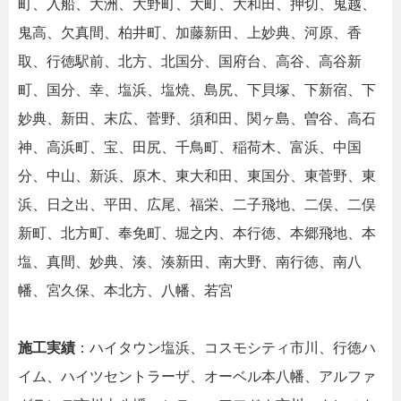
町、入船、大洲、大野町、大町、大和田、押切、鬼越、
鬼高、欠真間、柏井町、加藤新田、上妙典、河原、香
取、行徳駅前、北方、北国分、国府台、高谷、高谷新
町、国分、幸、塩浜、塩焼、島尻、下貝塚、下新宿、下
妙典、新田、末広、菅野、須和田、関ヶ島、曽谷、高石
神、高浜町、宝、田尻、千鳥町、稲荷木、富浜、中国
分、中山、新浜、原木、東大和田、東国分、東菅野、東
浜、日之出、平田、広尾、福栄、二子飛地、二俣、二俣
新町、北方町、奉免町、堀之内、本行徳、本郷飛地、本
塩、真間、妙典、湊、湊新田、南大野、南行徳、南八
幡、宮久保、本北方、八幡、若宮
施工実績
：ハイタウン塩浜、コスモシティ市川、行徳ハ
イム、ハイツセントラーザ、オーベル本八幡、アルファ