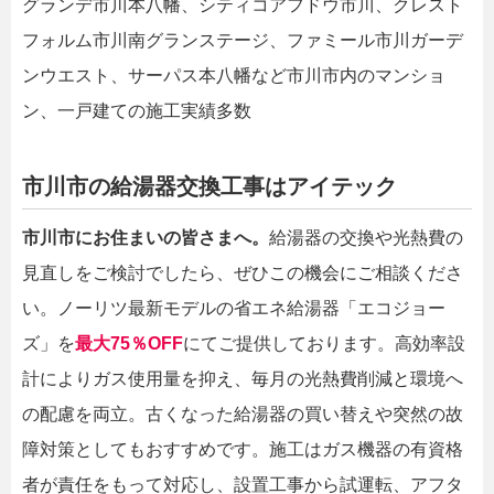
グランデ市川本八幡、シティコアフドウ市川、クレスト
フォルム市川南グランステージ、ファミール市川ガーデ
ンウエスト、サーパス本八幡など市川市内のマンショ
ン、一戸建ての施工実績多数
市川市の給湯器交換工事はアイテック
市川市にお住まいの皆さまへ。
給湯器の交換や光熱費の
見直しをご検討でしたら、ぜひこの機会にご相談くださ
い。ノーリツ最新モデルの省エネ給湯器「エコジョー
ズ」を
最大75％OFF
にてご提供しております。高効率設
計によりガス使用量を抑え、毎月の光熱費削減と環境へ
の配慮を両立。古くなった給湯器の買い替えや突然の故
障対策としてもおすすめです。施工はガス機器の有資格
者が責任をもって対応し、設置工事から試運転、アフタ