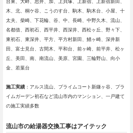
台東、大畔、思井、加、上貝塚、上新宿、上新宿新田、
木、北、桐ケ谷、こうのす台、駒木、駒木台、小屋、十
太夫、柴崎、下花輪、谷、中、長崎、中野久木、流山、
名都借、西初石、西平井、西深井、西松ヶ丘、野々下、
東初石、東深井、平方、平方村新田、鰭ヶ崎、深井新
田、富士見台、古間木、平和台、前ヶ崎、前平井、松ヶ
丘、美田、南、南流山、美原、宮園、三輪野山、向小
金、若葉台
施工実績
：アルス流山、プライムコート新鎌ヶ谷、プラ
イムガーデン初石など流山市内のマンション、一戸建て
の施工実績多数
流山市の給湯器交換工事はアイテック