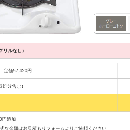
口/グリルなし）
定価57,420円
器処分含む）
00円追加
正式な金額は
お見積もりフォーム
よりご依頼ください