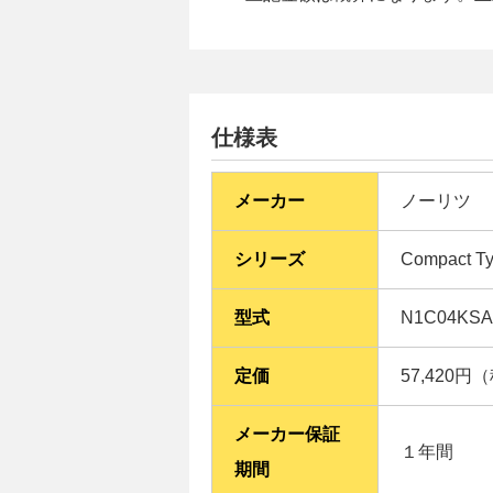
仕様表
メーカー
ノーリツ
シリーズ
Compact
型式
N1C04KSA
定価
57,420円
メーカー保証
１年間
期間