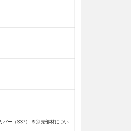
バー（S37） ※
別売部材につい