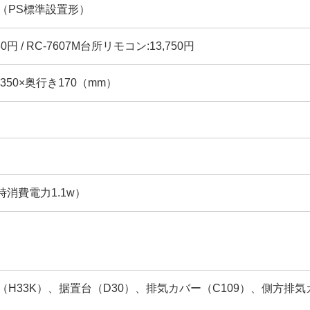
（PS標準設置形）
30円 / RC-7607M台所リモコン:13,750円
幅350×奥行き170（mm）
時消費電力1.1w）
H33K）、据置台（D30）、排気カバー（C109）、側方排気カ