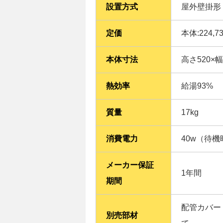
設置方式
屋外壁掛形
定価
本体:224,7
本体寸法
高さ520×
熱効率
給湯93%
質量
17kg
消費電力
40w（待機
メーカー保証
1年間
期間
配管カバー（
別売部材