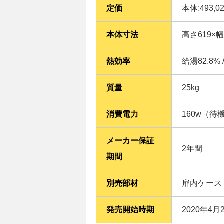
定価
本体:493,0
本体寸法
高さ619×
熱効率
給湯82.8% 
質量
25kg
消費電力
160w（待
メーカー保証
2年間
期間
別売部材
扉内ケース
発売開始時期
2020年4月