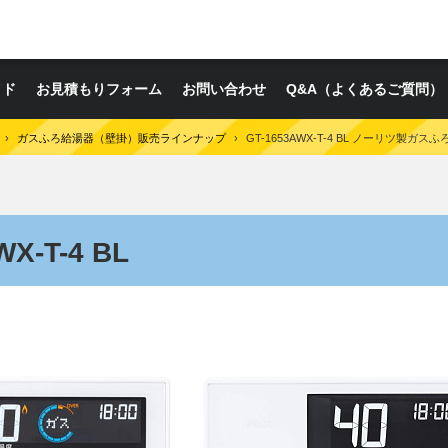
イド
お見積もりフォーム
お問い合わせ
Q&A（よくあるご質問）
›
ガスふろ給湯器（壁掛）販売ラインナップ
›
GT-1653AWX-T-4 BL ノーリツ製ガス
X-T-4 BL