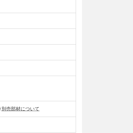
※
別売部材について