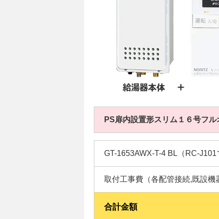
PS扉内設置形スリム１６号フル
GT-1653AWX-T-4 BL（RC-J
取付工事費（各配管接続,既設機
合計金額