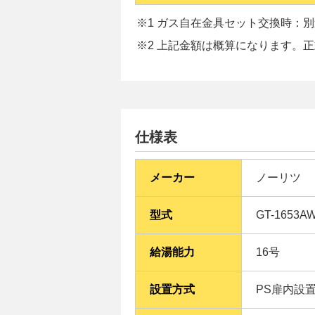
※1 ガス自在金具セット交換時：別途
※2 上記金額は概算になります。
仕様表
メーカー
ノーリツ
型式
GT-1653AW
給湯能力
16号
設置方式
PS扉内設