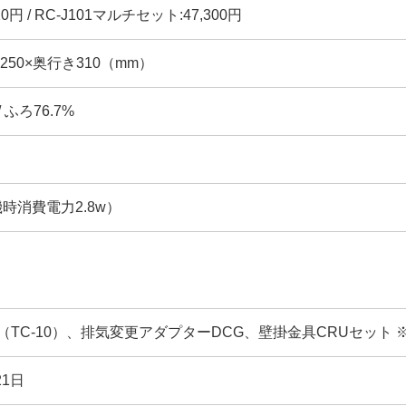
20円 / RC-J101マルチセット:47,300円
幅250×奥行き310（mm）
/ ふろ76.7%
機時消費電力2.8w）
（TC-10）、排気変更アダプターDCG、壁掛金具CRUセット 
21日