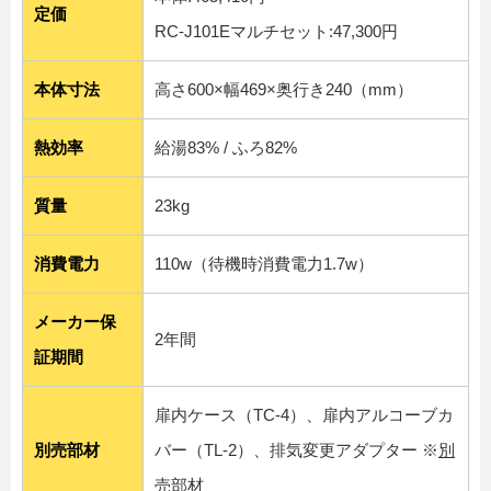
定価
RC-J101Eマルチセット:47,300円
本体寸法
高さ600×幅469×奥行き240（mm）
熱効率
給湯83% / ふろ82%
質量
23kg
消費電力
110w（待機時消費電力1.7w）
メーカー保
2年間
証期間
扉内ケース（TC-4）、扉内アルコーブカ
別売部材
バー（TL-2）、排気変更アダプター ※
別
売部材