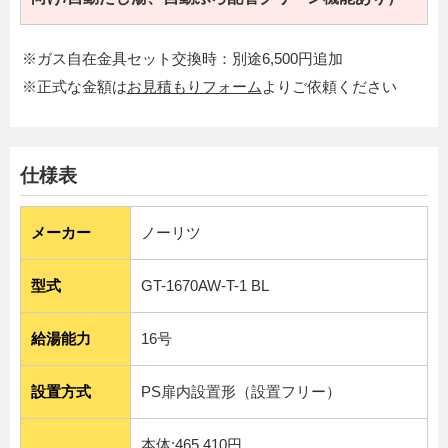
※ガス自在金具セット交換時：別途6,500円追加
※正式な金額は
お見積もりフォーム
よりご依頼ください
仕様表
メーカー
ノーリツ
型式
GT-1670AW-T-1 BL
給湯能力
16号
設置方式
PS扉内設置形（設置フリー）
本体:465,410円