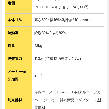
定価
RC-J101Eマルチセット:47,300円
本体寸法
高さ600×幅469×奥行き240（mm）
熱効率
給湯83% / ふろ82%
質量
23kg
消費電力
110w（待機時消費電力1.7w）
メーカー保
2年間
証期間
扉内ケース（TC-4）、扉内アルコーブカ
別売部材
バー（TL-2）、排気変更アダプター ※
別
売部材