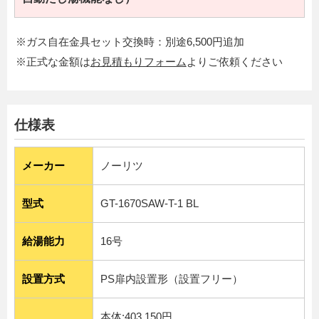
※ガス自在金具セット交換時：別途6,500円追加
※正式な金額は
お見積もりフォーム
よりご依頼ください
仕様表
メーカー
ノーリツ
型式
GT-1670SAW-T-1 BL
給湯能力
16号
設置方式
PS扉内設置形（設置フリー）
本体:403,150円