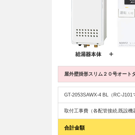
屋外壁掛形スリム２０号オート
GT-2053SAWX-4 BL（RC-J
取付工事費（各配管接続,既設機
合計金額