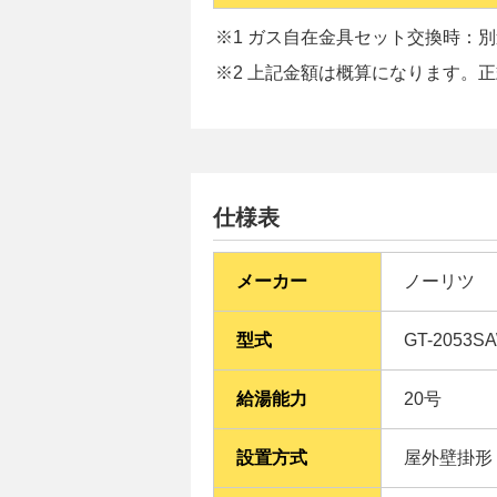
※1 ガス自在金具セット交換時：別途
※2 上記金額は概算になります。
仕様表
メーカー
ノーリツ
型式
GT-2053SA
給湯能力
20号
設置方式
屋外壁掛形