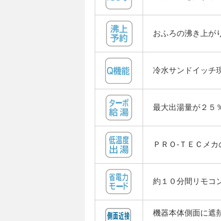
おふろの沸き上が
冷水サンドイッチ
最大出湯量が２５
ＰＲＯ-ＴＥＣメ
約１０分間リモコ
機器本体側面に遮熱