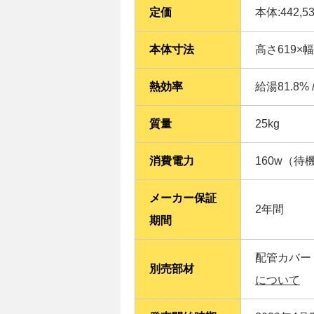
定価
本体:442,5
本体寸法
高さ619×
熱効率
給湯81.8% 
質量
25kg
消費電力
160w（待
メーカー保証
2年間
期間
配管カバー（
別売部材
について