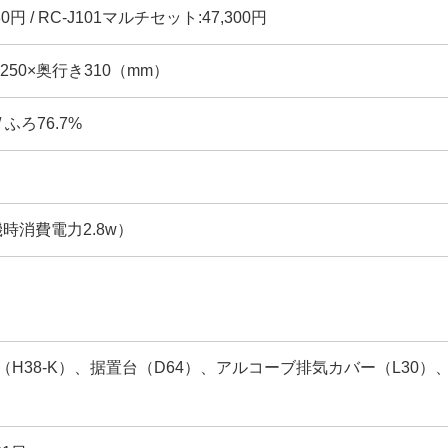
30円 / RC-J101マルチセット:47,300円
幅250×奥行き310（mm）
/ ふろ76.7%
機時消費電力2.8w）
H38-K）、据置台（D64）、アルコーブ排気カバー（L30）、