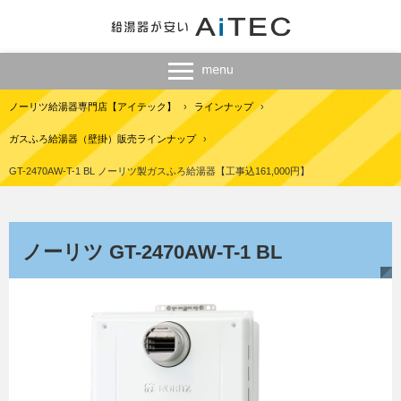
ノーリツ給湯器専門店【アイテック】
›
ラインナップ
›
ガスふろ給湯器（壁掛）販売ラインナップ
›
GT-2470AW-T-1 BL ノーリツ製ガスふろ給湯器【工事込161,000円】
ノーリツ GT-2470AW-T-1 BL