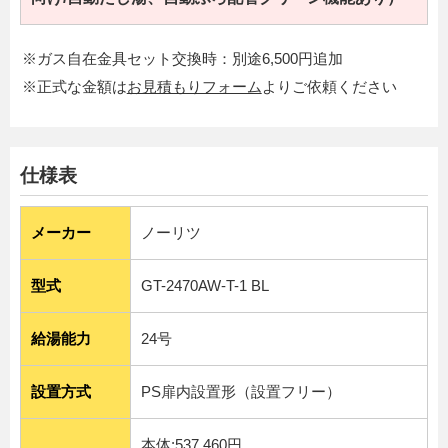
※ガス自在金具セット交換時：別途6,500円追加
※正式な金額は
お見積もりフォーム
よりご依頼ください
仕様表
メーカー
ノーリツ
型式
GT-2470AW-T-1 BL
給湯能力
24号
設置方式
PS扉内設置形（設置フリー）
本体:537,460円