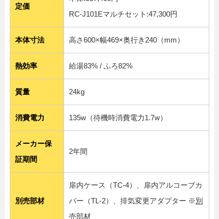
定価
RC-J101Eマルチセット:47,300円
本体寸法
高さ600×幅469×奥行き240（mm）
熱効率
給湯83% / ふろ82%
質量
24kg
消費電力
135w（待機時消費電力1.7w）
メーカー保
2年間
証期間
扉内ケース（TC-4）、扉内アルコーブカ
別売部材
バー（TL-2）、排気変更アダプター ※
別
売部材