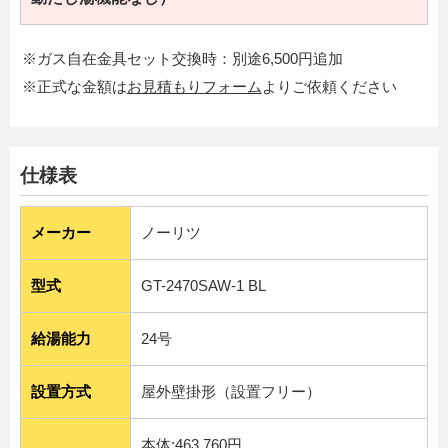
※ガス自在金具セット交換時：別途6,500円追加
※正式な金額は
お見積もりフォーム
よりご依頼ください
仕様表
メーカー
ノーリツ
型式
GT-2470SAW-1 BL
給湯能力
24号
設置方式
屋外壁掛形（設置フリー）
本体:463,760円