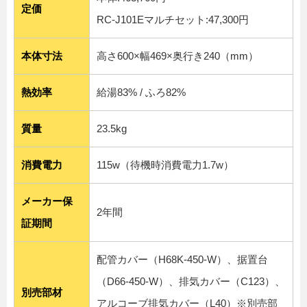
定価
RC-J101Eマルチセット:47,300円
本体寸法
高さ600×幅469×奥行き240（mm）
熱効率
給湯83% / ふろ82%
質量
23.5kg
消費電力
115w（待機時消費電力1.7w）
メーカー保
2年間
証期間
配管カバー（H68K-450-W）、据置台
（D66-450-W）、排気カバー（C123）、
別売部材
アルコーブ排気カバー（L40）※
別売部