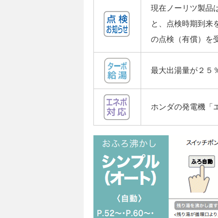
現在ノーリツ製品
と、点検時期到来
の点検（有償）を
最大出湯量が２５
ホンダの発電機「