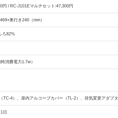
40円 / RC-J101Eマルチセット:47,300円
幅469×奥行き240（mm）
 ふろ82%
機時消費電力1.7w）
（TC-4）、扉内アルコーブカバー（TL-2）、排気変更アダプタ
月1日