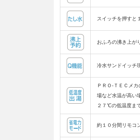
スイッチを押すと
おふろの沸き上が
冷水サンドイッチ
ＰＲＯ-ＴＥＣメ
場など水温が高い
２７℃の低温度ま
約１０分間リモコ