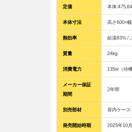
定価
本体:475,6
本体寸法
高さ600×
熱効率
給湯83% /
質量
24kg
消費電力
135w（待
メーカー保証
2年間
期間
別売部材
扉内ケース
発売開始時期
2025年10