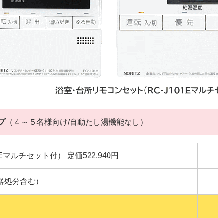
プ
（４～５名様向け/自動たし湯機能なし）
101Eマルチセット付） 定価522,940円
器処分含む）