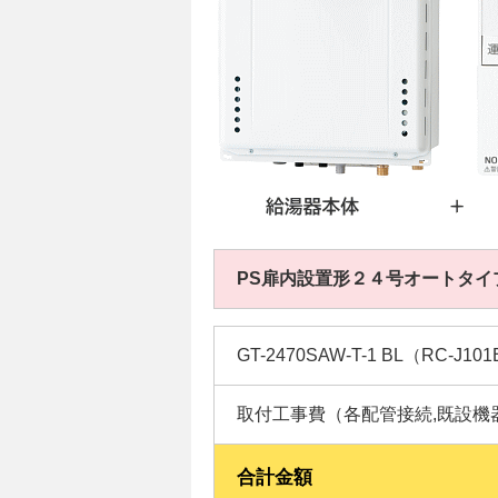
PS扉内設置形２４号オートタイ
GT-2470SAW-T-1 BL（RC-J
取付工事費（各配管接続,既設機
合計金額