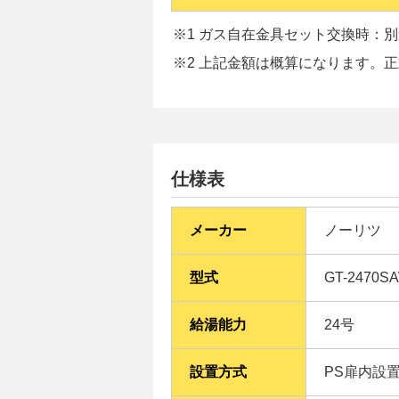
※1 ガス自在金具セット交換時：別途
※2 上記金額は概算になります。
仕様表
メーカー
ノーリツ
型式
GT-2470SA
給湯能力
24号
設置方式
PS扉内設