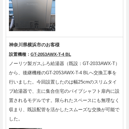
神奈川県横浜市のお客様
設置機種：
GT-2053AWX-T-4 BL
ノーリツ製ガスふろ給湯器（既設：GT-2033AWX-T）
から、後継機種のGT-2053AWX-T-4 BLへ交換工事を
行いました。今回設置したのは幅25cmのスリムタイ
プ給湯器で、主に集合住宅のパイプシャフト扉内に設
置されるモデルです。限られたスペースにも無理なく
収まり、既設配管を活かしたスムーズな交換が可能で
した。