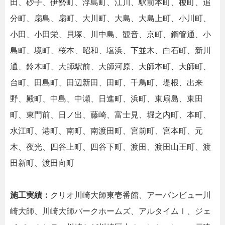
田、砂子、伊勢町、浮島町、江川、駅前本町、榎町、追
分町、扇島、扇町、大川町、大島、大島上町、小川町、
小田、小田栄、貝塚、川中島、観音、京町、鋼管通、小
島町、境町、桜本、昭和、塩浜、下並木、白石町、新川
通、鈴木町、大師駅前、大師河原、大師本町、大師町、
台町、田島町、田辺新田、田町、千鳥町、堤根、出来
野、殿町、中島、中瀬、日進町、浜町、東扇島、東田
町、東門前、日ノ出、藤崎、富士見、堀之内町、本町、
水江町、港町、南町、南渡田町、宮前町、宮本町、元
木、夜光、四谷上町、四谷下町、渡田、渡田山王町、渡
田新町、渡田向町
施工実績：
クリオ川崎大師東壱番館、アーバンビュー川
崎大師、川崎大師パークホームズ、アルタイムⅠ、ジェ