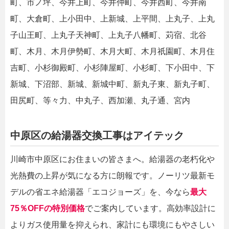
町、市ノ坪、今井上町、今井仲町、今井西町、今井南
町、大倉町、上小田中、上新城、上平間、上丸子、上丸
子山王町、上丸子天神町、上丸子八幡町、苅宿、北谷
町、木月、木月伊勢町、木月大町、木月祇園町、木月住
吉町、小杉御殿町、小杉陣屋町、小杉町、下小田中、下
新城、下沼部、新城、新城中町、新丸子東、新丸子町、
田尻町、等々力、中丸子、西加瀬、丸子通、宮内
中原区の給湯器交換工事はアイテック
川崎市中原区にお住まいの皆さまへ。給湯器の老朽化や
光熱費の上昇が気になる方に朗報です。ノーリツ最新モ
デルの省エネ給湯器「エコジョーズ」を、今なら
最大
75％OFFの特別価格
でご案内しています。高効率設計に
よりガス使用量を抑えられ、家計にも環境にもやさしい