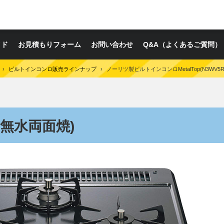
イド
お見積もりフォーム
お問い合わせ
Q&A（よくあるご質問）
›
ビルトインコンロ販売ラインナップ
›
ノーリツ製ビルトインコンロMetalTop(N3WV5R
p(無水両面焼)