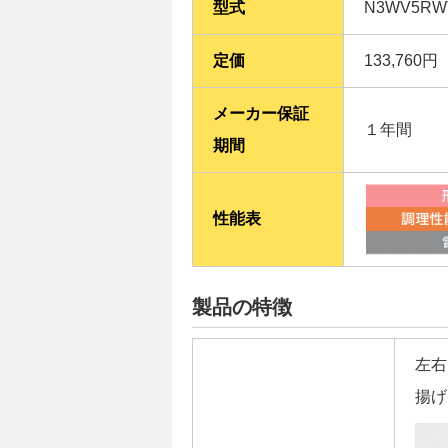
型式
N3WV5R
定価
133,760
メーカー保証
１年間
期間
性能表
製品の特徴
左右
揚げ