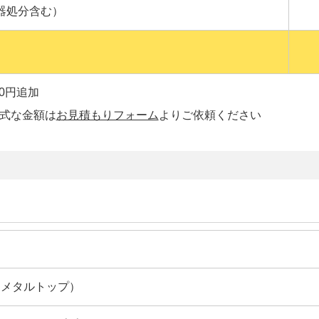
器処分含む）
00円追加
正式な金額は
お見積もりフォーム
よりご依頼ください
op（メタルトップ）