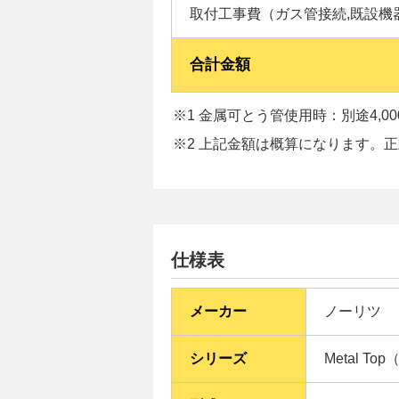
取付工事費（ガス管接続,既設機
合計金額
※1 金属可とう管使用時：別途4,0
※2 上記金額は概算になります。
仕様表
メーカー
ノーリツ
シリーズ
Metal T