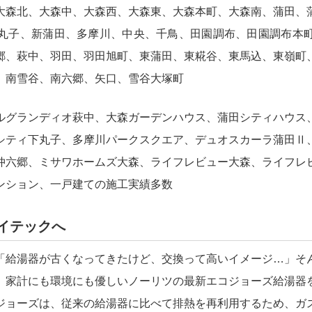
大森北、大森中、大森西、大森東、大森本町、大森南、蒲田、
丸子、新蒲田、多摩川、中央、千鳥、田園調布、田園調布本
郷、萩中、羽田、羽田旭町、東蒲田、東糀谷、東馬込、東嶺町
、南雪谷、南六郷、矢口、雪谷大塚町
ルグランディオ萩中、大森ガーデンハウス、蒲田シティハウス
シティ下丸子、多摩川パークスクエア、デュオスカーラ蒲田Ⅱ
仲六郷、ミサワホームズ大森、ライフレビュー大森、ライフレ
ンション、一戸建ての施工実績多数
イテックへ
「給湯器が古くなってきたけど、交換って高いイメージ…」そ
、家計にも環境にも優しいノーリツの最新エコジョーズ給湯器
ジョーズは、従来の給湯器に比べて排熱を再利用するため、ガ