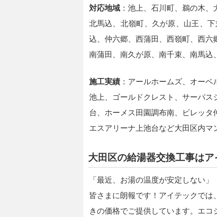
対応地域
：池上、石川町、鵜の木、
北馬込、北嶺町、久が原、山王、下
込、仲六郷、西蒲田、西嶺町、西六
南蒲田、南久が原、南千束、南馬込
施工実績
：アールホームズ、オーベ
池上、ゴールドクレスト、サーパス
台、ホーメス田園調布南、ビレッタ
エスアリーナ上池台など大田区内マ
大田区の給湯器交換工事はア
「最近、お湯の温度が安定しない」
皆さまに朗報です！アイテックでは
きの価格でご提供しています。エコ