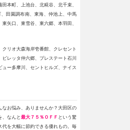
蒲田本町、上池台、北糀谷、北千束、
町、田園調布南、東海、仲池上、中馬
、東矢口、東雪谷、東六郷、本羽田、
、クリオ大森海岸壱番館、クレセント
、ビレッタ仲六郷、プレステート石川
ビュー多摩川、セントヒルズ、ナイス
んなお悩み、ありませんか？大田区の
を、なんと
最大７５％ＯＦＦ
という驚
ス代を大幅に節約できる優れもの。毎