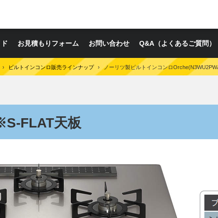
イド
お見積もりフォーム
お問い合わせ
Q&A（よくあるご質問）
›
ビルトインコンロ販売ラインナップ
›
ノーリツ製ビルトインコンロOrche(N3WU2PWA
※S-FLAT天板