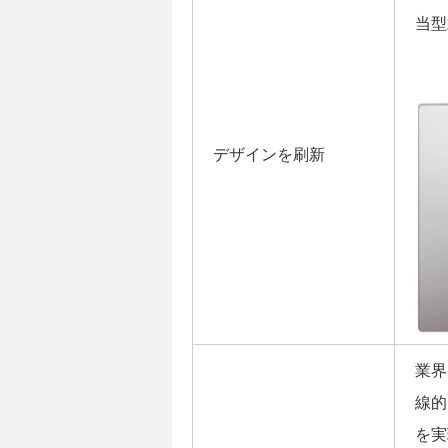
当型
デザインを刷新
業界
線的
を実