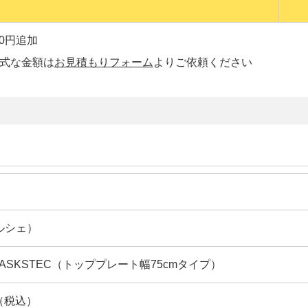
00円追加
正式な金額は
お見積もりフォーム
よりご依頼ください
オルシェ）
WASKSTEC（トッププレート幅75cmタイプ）
円（税込）