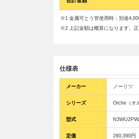
合計金額
※1 金属可とう管使用時：別途4,0
※2 上記金額は概算になります。
仕様表
メーカー
ノーリツ
シリーズ
Orche（
型式
N3WU2P
定価
280,390