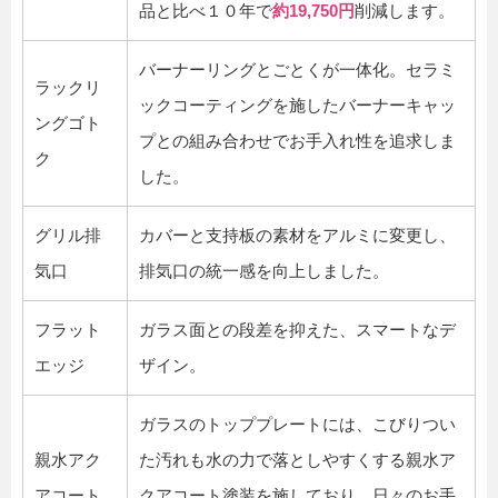
品と比べ１０年で
約19,750円
削減します。
バーナーリングとごとくが一体化。セラミ
ラックリ
ックコーティングを施したバーナーキャッ
ングゴト
プとの組み合わせでお手入れ性を追求しま
ク
した。
グリル排
カバーと支持板の素材をアルミに変更し、
気口
排気口の統一感を向上しました。
フラット
ガラス面との段差を抑えた、スマートなデ
エッジ
ザイン。
ガラスのトッププレートには、こびりつい
親水アク
た汚れも水の力で落としやすくする親水ア
アコート
クアコート塗装を施しており、日々のお手