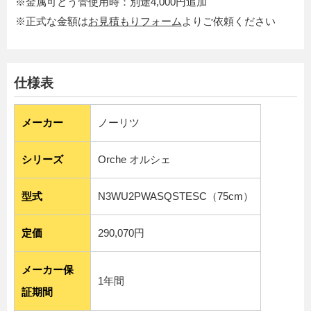
※金属可とう管使用時：別途4,000円追加
※正式な金額は
お見積もりフォーム
よりご依頼ください
仕様表
メーカー
ノーリツ
シリーズ
Orche オルシェ
型式
N3WU2PWASQSTESC（75cm）
定価
290,070円
メーカー保
1年間
証期間