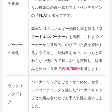
を刷新
リル排気口の統一感を向上させたデザイン
の
「FLAT」
タイプです。
業界No,1のエネルギー消費効率を誇る
「ス
マートエコバーナー」
を搭載。これまでバ
バーナー
ーナーから直線的にのびていた炎を旋回す
の進化
るよう工夫し、熱効率を向上。いつもと変
わらない使い方で省エネ性を実現し、従来
品と比べ１０年で
約19,750円
削減します。
バーナーリングとごとくが一体化。セラミ
ラックリ
ックコーティングを施したバーナーキャッ
ングゴト
プとの組み合わせでお手入れ性を追求しま
ク
した。