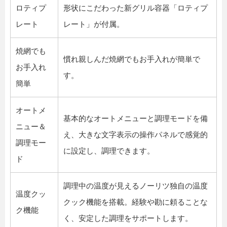
ロティプ
形状にこだわった新グリル容器「ロティプ
レート
レート」が付属。
焼網でも
慣れ親しんだ焼網でもお手入れが簡単で
お手入れ
す。
簡単
オートメ
基本的なオートメニューと調理モードを備
ニュー＆
え、大きな文字表示の操作パネルで感覚的
調理モー
に設定し、調理できます。
ド
調理中の温度が見えるノーリツ独自の温度
温度クッ
クック機能を搭載。経験や勘に頼ることな
ク機能
く、安定した調理をサポートします。