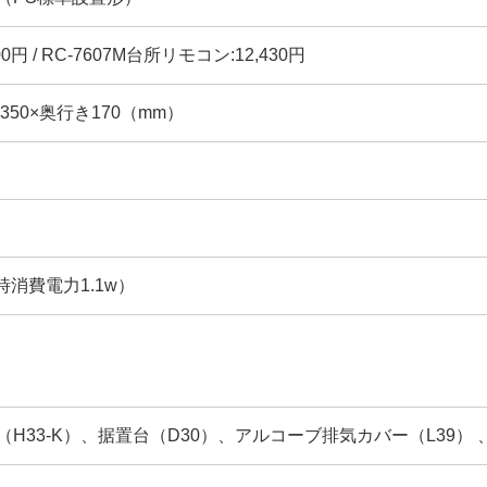
00円 / RC-7607M台所リモコン:12,430円
幅350×奥行き170（mm）
時消費電力1.1w）
H33-K）、据置台（D30）、アルコーブ排気カバー（L39） 