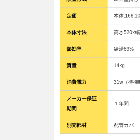
定価
本体:166,1
本体寸法
高さ520×
熱効率
給湯83%
質量
14kg
消費電力
31w（待機
メーカー保証
１年間
期間
別売部材
配管カバー（