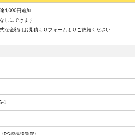
4,000円追加
プなしにできます
正式な金額は
お見積もりフォーム
よりご依頼ください
S-1
（PS標準設置形）