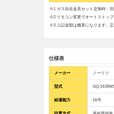
※1 ガス自在金具セット交換時：別途
※2 リモコン変更でオートストッ
※3 上記金額は概算になります。
仕様表
メーカー
ノーリツ
型式
GQ-1639W
給湯能力
16号
設置方式
屋外壁掛形