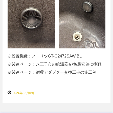
※設置機種：
ノーリツGT-C2472SAW BL
※関連ページ：
八王子市の給湯器交換/最安値に挑戦
※関連ページ：
循環アダプター交換工事の施工例
2024年03月09日