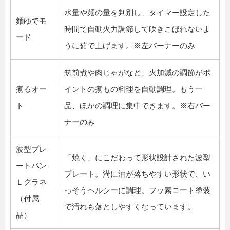
水量や麺の量を判別し、タイマー設定した
麵ゆでモ
時間で自動火力調節して吹きこぼれないよ
ード
うに茹で上げます。※左バーナーのみ
筑前煮や肉じゃがなど、火加減の調節がポ
煮るオー
イントの煮もの料理を自動調理。もう一
ト
品、ほかの調理に集中できます。※右バー
ナーのみ
波型プレ
「焼く」にこだわって形状設計された波型
ートパン
プレート。溝に油が落ちやすい形状で、い
Ｌグラネ
っそうヘルシーに調理。フッ素コート塗装
（付属
で汚れも落としやすくなっています。
品）