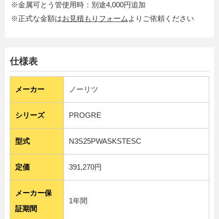
※金属可とう管使用時：別途4,000円追加
※正式な金額は
お見積もりフォーム
よりご依頼ください
仕様表
メーカー
ノーリツ
シリーズ
PROGRE
型式
N3S25PWASKSTESC
定価
391,270円
メーカー保
1年間
証期間