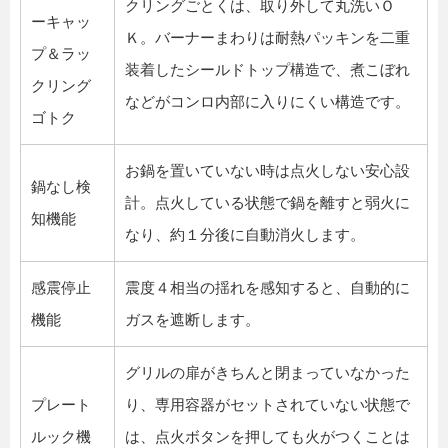
クリングごとくは、取り外して丸洗いＯ
ーキャッ
Ｋ。バーナーまわりは耐熱パッキンを二重
プ＆ラッ
装着したシールドトップ構造で、煮こぼれ
クリング
などがコンロ内部に入りにくい構造です。
ゴトク
お鍋を置いていない時は点火しない安心設
鍋なし検
計。点火している状態で鍋を離すと弱火に
知機能
なり、約１分後に自動消火します。
感震停止
震度４相当の揺れを感知すると、自動的に
機能
ガスを遮断します。
グリルの扉がきちんと閉まっていなかった
プレート
り、専用容器がセットされていない状態で
ルック機
は、点火ボタンを押しても火がつくことは