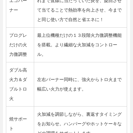
エコバー
れまで直線に当たっていた炎を、旋回させ
ナー
て当てることで熱効率を向上させ、今まで
と同じ使い方で自然と省エネに！
プログレ
最上位機種だけの１３段階火力微調整機能
だけの火
を搭載。より繊細な火加減をコントロー
力微調整
ル。
ダブル高
火力＆ダ
左右バーナー同時に、強火からトロ火まで
ブルトロ
幅広い火力が使えます。
火
火加減を調節しながら、裏返すタイミング
焼サポー
をお知らせ。ハンバーグやホットケーキな
ト