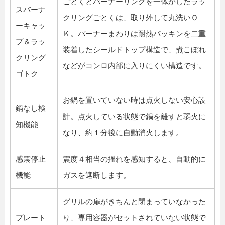
ごとくとバーナーリングを一体かしたラッ
スバーナ
クリングごとくは、取り外して丸洗いＯ
ーキャッ
Ｋ。バーナーまわりは耐熱パッキンを二重
プ＆ラッ
装着したシールドトップ構造で、煮こぼれ
クリング
などがコンロ内部に入りにくい構造です。
ゴトク
お鍋を置いていない時は点火しない安心設
鍋なし検
計。点火している状態で鍋を離すと弱火に
知機能
なり、約１分後に自動消火します。
感震停止
震度４相当の揺れを感知すると、自動的に
機能
ガスを遮断します。
グリルの扉がきちんと閉まっていなかった
プレート
り、専用容器がセットされていない状態で