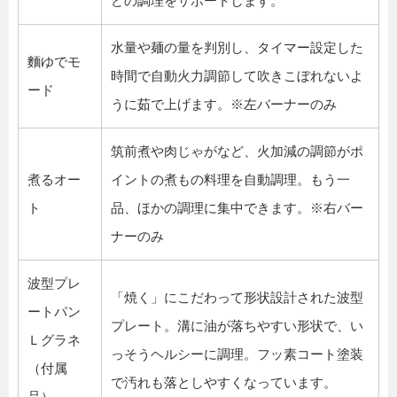
どの調理をサポートします。
水量や麺の量を判別し、タイマー設定した
麵ゆでモ
時間で自動火力調節して吹きこぼれないよ
ード
うに茹で上げます。※左バーナーのみ
筑前煮や肉じゃがなど、火加減の調節がポ
煮るオー
イントの煮もの料理を自動調理。もう一
ト
品、ほかの調理に集中できます。※右バー
ナーのみ
波型プレ
「焼く」にこだわって形状設計された波型
ートパン
プレート。溝に油が落ちやすい形状で、い
Ｌグラネ
っそうヘルシーに調理。フッ素コート塗装
（付属
で汚れも落としやすくなっています。
品）