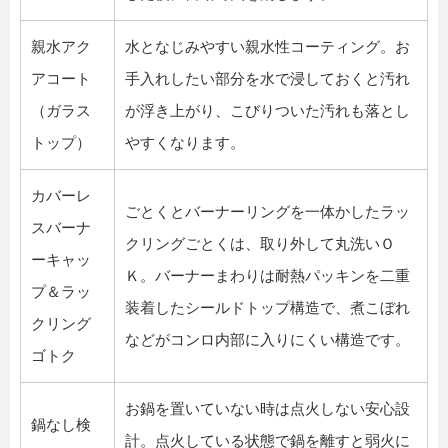
親水アク
水となじみやすい親水性コーティング。お
アコート
手入れしたい部分を水で浸しておくと汚れ
（ガラス
が浮き上がり、こびりついた汚れも落とし
トップ）
やすくなります。
カバーレ
ごとくとバーナーリングを一体かしたラッ
スバーナ
クリングごとくは、取り外して丸洗いＯ
ーキャッ
Ｋ。バーナーまわりは耐熱パッキンを二重
プ＆ラッ
装着したシールドトップ構造で、煮こぼれ
クリング
などがコンロ内部に入りにくい構造です。
ゴトク
お鍋を置いていない時は点火しない安心設
鍋なし検
計。点火している状態で鍋を離すと弱火に