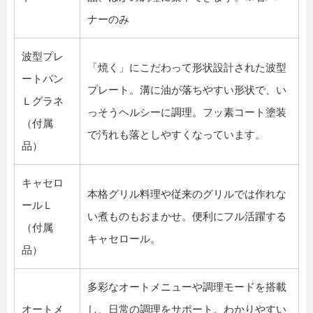
ナーのみ
波型プレ
「焼く」にこだわって形状設計された波型
ートパン
プレート。溝に油が落ちやすい形状で、い
Ｌグラネ
っそうヘルシーに調理。フッ素コート塗装
（付属
で汚れも落としやすくなっています。
品）
キャセロ
本格グリル料理や従来のグリルでは作れな
ールＬ
い煮ものもおまかせ。便利にフル活躍する
（付属
キャセロール。
品）
多彩なオートメニューや調理モードを搭載
オートメ
し、日常の調理をサポート。わかりやすい