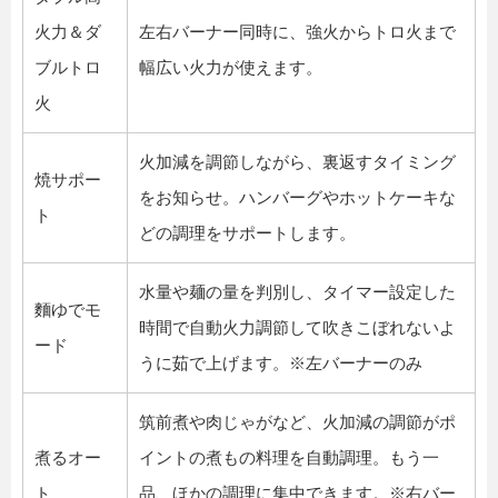
火力＆ダ
左右バーナー同時に、強火からトロ火まで
ブルトロ
幅広い火力が使えます。
火
火加減を調節しながら、裏返すタイミング
焼サポー
をお知らせ。ハンバーグやホットケーキな
ト
どの調理をサポートします。
水量や麺の量を判別し、タイマー設定した
麵ゆでモ
時間で自動火力調節して吹きこぼれないよ
ード
うに茹で上げます。※左バーナーのみ
筑前煮や肉じゃがなど、火加減の調節がポ
煮るオー
イントの煮もの料理を自動調理。もう一
ト
品、ほかの調理に集中できます。※右バー