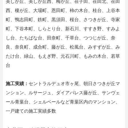
美しが丘、美しが丘西、梅が丘、荏子田、荏田北、荏田
西、榎が丘、大場町、恩田町、柿の木台、桂台、上谷本
町、鴨志田町、鉄町、黒須田、桜台、さつきが丘、寺家
町、下谷本町、しらとり台、新石川、すすき野、すみよ
し台、たちばな台、田奈町、千草台、つつじが丘、奈
良、奈良町、成合町、藤が丘、松風台、みすずが丘、み
たけ台、緑山、もえぎ野、元石川町、もみの木台、若草
台
施工実績：
セントラルデュオ市ヶ尾、朝日さつきが丘マ
ンション、ルサージュ、ダイアパレス藤が丘、サンヴェ
ール青葉台、シェルベールなど青葉区内のマンション、
一戸建ての施工実績多数