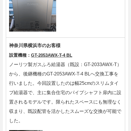
神奈川県横浜市のお客様
設置機種：
GT-2053AWX-T-4 BL
ノーリツ製ガスふろ給湯器（既設：GT-2033AWX-T）
から、後継機種のGT-2053AWX-T-4 BLへ交換工事を
行いました。今回設置したのは幅25cmのスリムタイ
プ給湯器で、主に集合住宅のパイプシャフト扉内に設
置されるモデルです。限られたスペースにも無理なく
収まり、既設配管を活かしたスムーズな交換が可能で
した。