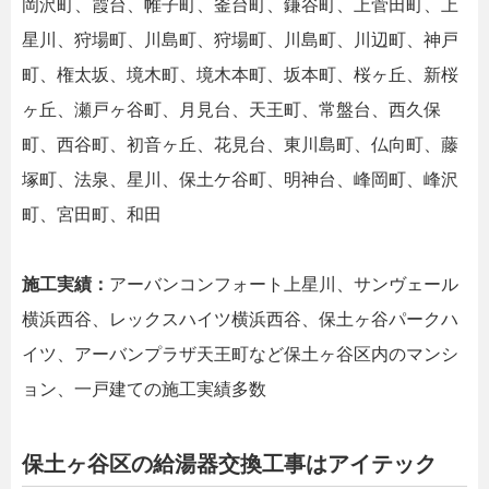
岡沢町、霞台、帷子町、釜台町、鎌谷町、上菅田町、上
星川、狩場町、川島町、狩場町、川島町、川辺町、神戸
町、権太坂、境木町、境木本町、坂本町、桜ヶ丘、新桜
ヶ丘、瀬戸ヶ谷町、月見台、天王町、常盤台、西久保
町、西谷町、初音ヶ丘、花見台、東川島町、仏向町、藤
塚町、法泉、星川、保土ケ谷町、明神台、峰岡町、峰沢
町、宮田町、和田
施工実績：
アーバンコンフォート上星川、サンヴェール
横浜西谷、レックスハイツ横浜西谷、保土ヶ谷パークハ
イツ、アーバンプラザ天王町など保土ヶ谷区内のマンシ
ョン、一戸建ての施工実績多数
保土ヶ谷区の給湯器交換工事はアイテック