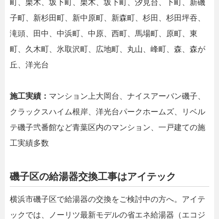
町、栗木、坂下町、栗木、坂下町、汐見台、下町、新磯
子町、新杉田町、新中原町、新森町、杉田、杉田坪吞、
滝頭、田中、中浜町、中原、西町、馬場町、原町、東
町、久木町、氷取沢町、広地町、丸山、峰町、森、森が
丘、洋光台
施工実績：
マンション上大岡台、ナイスアーバン磯子、
クラックスハイム根岸、洋光台パークホームズ、リベル
テ磯子弐番館など青葉区内のマンション、一戸建ての施
工実績多数
磯子区の給湯器交換工事はアイテック
横浜市磯子区で給湯器の交換をご検討中の方へ。アイテ
ックでは、ノーリツ最新モデルの省エネ給湯器（エコジ