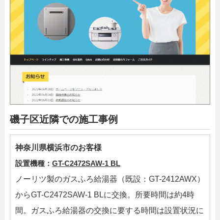
磯子区近隣での施工事例
神奈川県横浜市のお客様
設置機種：
GT-C2472SAW-1 BL
ノーリツ製のガスふろ給湯器（既設：GT-2412AWX）
からGT-C2472SAW-1 BLに交換。所要時間は約4時
間。ガスふろ給湯器の交換に要する時間は設置状況に