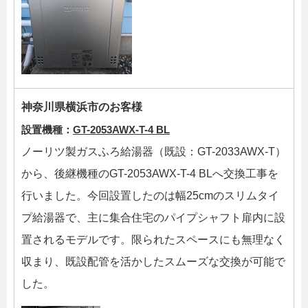
神奈川県横浜市のお客様
設置機種：
GT-2053AWX-T-4 BL
ノーリツ製ガスふろ給湯器（既設：GT-2033AWX-T）
から、後継機種のGT-2053AWX-T-4 BLへ交換工事を
行いました。今回設置したのは幅25cmのスリムタイ
プ給湯器で、主に集合住宅のパイプシャフト扉内に設
置されるモデルです。限られたスペースにも無理なく
収まり、既設配管を活かしたスムーズな交換が可能で
した。