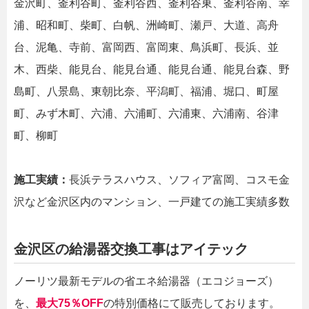
金沢町、釜利谷町、釜利谷西、釜利谷東、釜利谷南、幸
浦、昭和町、柴町、白帆、洲崎町、瀬戸、大道、高舟
台、泥亀、寺前、富岡西、富岡東、鳥浜町、長浜、並
木、西柴、能見台、能見台通、能見台通、能見台森、野
島町、八景島、東朝比奈、平潟町、福浦、堀口、町屋
町、みず木町、六浦、六浦町、六浦東、六浦南、谷津
町、柳町
施工実績：
長浜テラスハウス、ソフィア富岡、コスモ金
沢など金沢区内のマンション、一戸建ての施工実績多数
金沢区の給湯器交換工事はアイテック
ノーリツ最新モデルの省エネ給湯器（エコジョーズ）
を、
最大75％OFF
の特別価格にて販売しております。