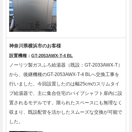
神奈川県横浜市のお客様
設置機種：
GT-2053AWX-T-4 BL
ノーリツ製ガスふろ給湯器（既設：GT-2033AWX-T）
から、後継機種のGT-2053AWX-T-4 BLへ交換工事を
行いました。今回設置したのは幅25cmのスリムタイ
プ給湯器で、主に集合住宅のパイプシャフト扉内に設
置されるモデルです。限られたスペースにも無理なく
収まり、既設配管を活かしたスムーズな交換が可能で
した。