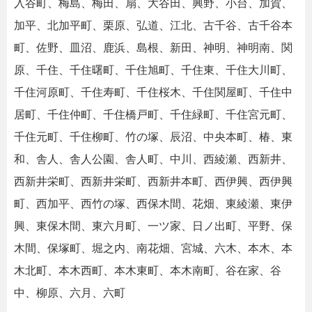
入谷町、梅島、梅田、扇、大谷田、興野、小台、加賀、
加平、北加平町、栗原、弘道、江北、古千谷、古千谷本
町、佐野、皿沼、鹿浜、島根、新田、神明、神明南、関
原、千住、千住曙町、千住旭町、千住東、千住大川町、
千住河原町、千住寿町、千住桜木、千住関屋町、千住中
居町、千住仲町、千住橋戸町、千住緑町、千住宮元町、
千住元町、千住柳町、竹の塚、辰沼、中央本町、椿、東
和、舎人、舎人公園、舎人町、中川、西綾瀬、西新井、
西新井栄町、西新井栄町、西新井本町、西伊興、西伊興
町、西加平、西竹の塚、西保木間、花畑、東綾瀬、東伊
興、東保木間、東六月町、一ツ家、日ノ出町、平野、保
木間、保塚町、堀之内、南花畑、宮城、六木、本木、本
木北町、本木西町、本木東町、本木南町、谷在家、谷
中、柳原、六月、六町