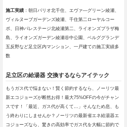
施工実績
：朝日パリオ北千住、エヴァ―グリーン綾瀬、
ヴィルヌーブガーデンズ綾瀬、千住第二ローヤルコー
ポ、日神パレステージ北綾瀬第二、ライオンズプラザ梅
島、ライオンズガーデン綾瀬谷中公園、ベルググランデ
五反野など足立区内マンション、一戸建ての施工実績多
数
足立区の給湯器 交換するならアイテック
もうガス代で悩まない！賢く節約するなら、ノーリツ最
新エコジョーズが断然お得！最大75%OFFの今がチャン
スです！「最近、ガス代が高くて…」そんなため息、も
う終わりにしませんか？ノーリツの最新省エネ給湯器エ
コジョーズなら、驚きの高効率でガス代を大幅に節約で