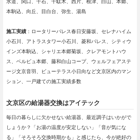
水道、関口、千石、千駄木、西片、根津、白山、本郷、
本駒込、向丘、目白台、弥生、湯島
施工実績
：ロータリーパレス春日安藤坂、セレナハイム
小石川、アトラスタワー小石川、菱和パレス、シティウ
インズ本駒込、シャリエ本郷菊坂、クレアモントハウ
ス、ベルビュ本郷、藤和白山コープ、ウェルフェアステ
ージ文京音羽、ビューテラス小日向など文京区内のマン
ション、一戸建ての施工実績多数
文京区の給湯器交換はアイテック
毎日の暮らしに欠かせない給湯器、最近調子はいかがで
しょうか？「お湯の温度が安定しない」「音が気にな
る」「そろそろ交換時期かも」と感じたら、今が絶好の