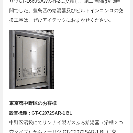
リツGT-1660SAWX-H-2に交換し、施工時間は約3時
間でした。豊島区の給湯器及びビルトインコンロの交
換工事は、ぜひアイテックにおまかせください。
東京都中野区のお客様
設置機種：
GT-C2072SAR-1 BL
中野区沼袋にてリンナイ製ガスふろ給湯器（浴槽２つ
穴タイプ）からノーリツ GT-C2072SAR-1 BL に交