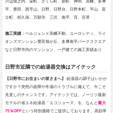
川辺堀之内、栄町、さくら町、新町、神明、高幡、多摩
平、豊田、西平山、日野、日野台、日野本町、平山、富
士町、程久保、万願寺、三沢、南平、宮、百草
施工実績
：ベルジェンド高幡不動、ユーロシティ、ライ
オンズマンション豊田旭が丘、多摩南平パークスクエア
など日野市内のマンション、一戸建ての施工実績あり
日野市近隣での給湯器交換はアイテック
【日野市にお住まいの皆さまへ】
給湯器の調子はいかが
ですか？突然の故障や冬場のトラブルに備えて、今こそ
見直しのチャンスです。アイテックでは、ノーリツ最新
モデルの省エネ給湯器「エコジョーズ」を、なんと
最大
75％OFF
という特別価格でご提供しております。高効率