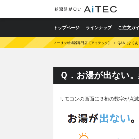
トップページ
ラインナップ
ご注文ガ
ノーリツ給湯器専門店【アイテック】
›
Q&A（よく
Ｑ．お湯が出ない。
リモコンの画面に３桁の数字が点滅