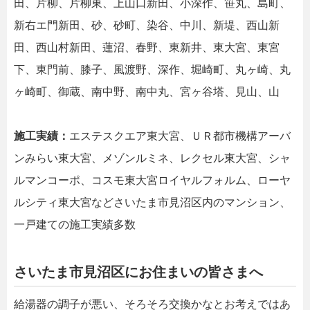
田、片柳、片柳東、上山口新田、小深作、笹丸、島町、
新右エ門新田、砂、砂町、染谷、中川、新堤、西山新
田、西山村新田、蓮沼、春野、東新井、東大宮、東宮
下、東門前、膝子、風渡野、深作、堀崎町、丸ヶ崎、丸
ヶ崎町、御蔵、南中野、南中丸、宮ヶ谷塔、見山、山
施工実績：
エステスクエア東大宮、ＵＲ都市機構アーバ
ンみらい東大宮、メゾンルミネ、レクセル東大宮、シャ
ルマンコーポ、コスモ東大宮ロイヤルフォルム、ローヤ
ルシティ東大宮などさいたま市見沼区内のマンション、
一戸建ての施工実績多数
さいたま市見沼区にお住まいの皆さまへ
給湯器の調子が悪い、そろそろ交換かなとお考えではあ