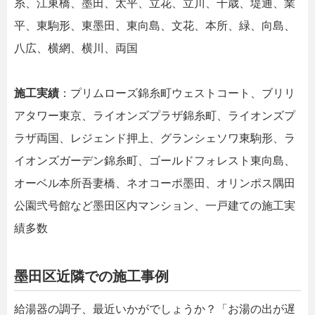
糸、江東橋、墨田、太平、立花、立川、千歳、堤通、業
平、東駒形、東墨田、東向島、文花、本所、緑、向島、
八広、横網、横川、両国
施工実績
：プリムローズ錦糸町ウェストコート、ブリリ
アタワー東京、ライオンズプラザ錦糸町、ライオンズプ
ラザ両国、レジェンド押上、グランシェソワ東駒形、ラ
イオンズガーデン錦糸町、ゴールドフォレスト東向島、
オーベル本所吾妻橋、ネオコーポ墨田、オリンポス隅田
公園弐号館など墨田区内マンション、一戸建ての施工実
績多数
墨田区近隣での施工事例
給湯器の調子、最近いかがでしょうか？「お湯の出が遅