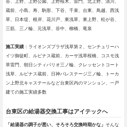
谷、上野、上野公園、上野桜木、雷門、北上野、清川、
蔵前、小島、寿、駒形、下谷、千束、台東、鳥越、西浅
草、日本堤、根岸、花川戸、東浅草、東上野、松が谷、
三筋、三ノ輪、元浅草、谷中、柳橋、竜泉
施工実績
：ライオンズプラザ浅草第２、センチュリーハ
イツ御徒町、ルピナス蔵前、カーサ浅草桜橋、コスモ浅
草雷門、朝日シティパリオ三ノ輪、クレッセントコート
浅草、ルピナス蔵前、日神パレステージ三ノ輪、トーカ
ン上野北キャステールなど台東区内のマンション、一戸
建ての施工実績多数
台東区の給湯器交換工事はアイテックへ
「給湯器の調子が悪い、そろそろ交換時期かな」
そんな