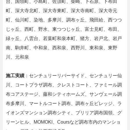
台、国領町、小島町、佐須町、柴崎、下石原、下布田
町、深大寺北町、深大寺東町、深大寺南町、深大寺元
町、仙川町、染地、多摩川、調布ヶ丘、飛田給、西つつ
じヶ丘、西町、野水、東つつじヶ丘、富士見町、布田、
緑ヶ丘、八雲台、若葉町和泉本町、猪方、岩戸北、岩戸
南、駒井町、中和泉、西和泉、西野川、東和泉、東野
川、元和泉
施工実績
：センチュリーリバーサイド、センチュリー仙
川、コートプラザ調布、クレストコート、ファミール調
布コアステージ、藤和シティホームズ、サンヴェール調
布多摩川、マートルコート調布、調布ヶ丘ビレッジ、ラ
イオンズマンション調布シティ、ブリリア調布国領、グ
リーンヒル、MOMOKI、Coursなど調布市内のマンショ